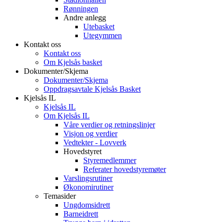
Rønningen
Andre anlegg
Utebasket
Utegymmen
Kontakt oss
Kontakt oss
Om Kjelsås basket
Dokumenter/Skjema
Dokumenter/Skjema
Oppdragsavtale Kjelsås Basket
Kjelsås IL
Kjelsås IL
Om Kjelsås IL
Våre verdier og retningslinjer
Visjon og verdier
Vedtekter - Lovverk
Hovedstyret
Styremedlemmer
Referater hovedstyremøter
Varslingsrutiner
Økonomirutiner
Temasider
Ungdomsidrett
Barneidrett