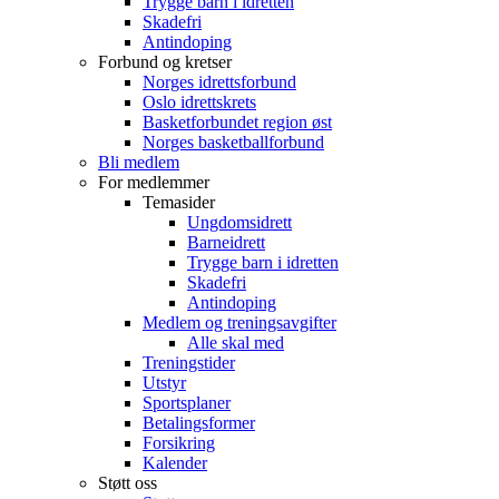
Trygge barn i idretten
Skadefri
Antindoping
Forbund og kretser
Norges idrettsforbund
Oslo idrettskrets
Basketforbundet region øst
Norges basketballforbund
Bli medlem
For medlemmer
Temasider
Ungdomsidrett
Barneidrett
Trygge barn i idretten
Skadefri
Antindoping
Medlem og treningsavgifter
Alle skal med
Treningstider
Utstyr
Sportsplaner
Betalingsformer
Forsikring
Kalender
Støtt oss