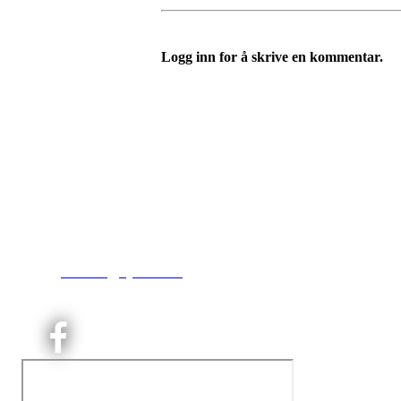
Logg inn for å skrive en kommentar.
Kjelsås IL
Engebråtveien 11
inng. Neptunveien 8 -12
0493 Oslo
T:
9191 1913
E:
kontoret@kjelsaas.no
Orgnr: ‍975 663 450