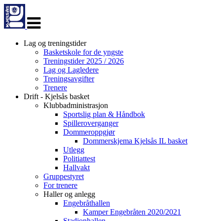
Veksle
navigasjon
Lag og treningstider
Basketskole for de yngste
Treningstider 2025 / 2026
Lag og Lagledere
Treningsavgifter
Trenere
Drift - Kjelsås basket
Klubbadministrasjon
Sportslig plan & Håndbok
Spilleroverganger
Dommeroppgjør
Dommerskjema Kjelsås IL basket
Utlegg
Politiattest
Hallvakt
Gruppestyret
For trenere
Haller og anlegg
Engebråthallen
Kamper Engebråten 2020/2021
Stadionhallen