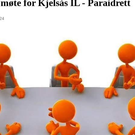
e møte for Kjelsås IL - Paraidrett
24