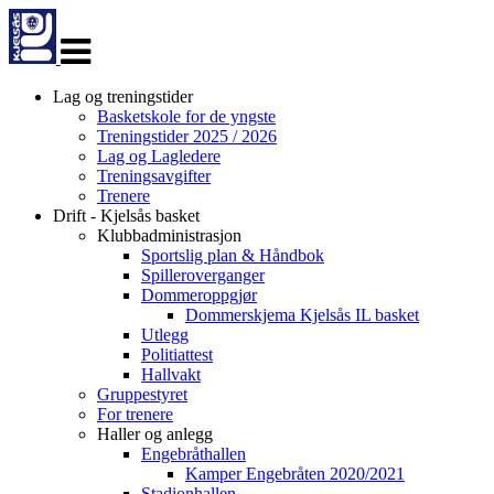
Veksle
navigasjon
Lag og treningstider
Basketskole for de yngste
Treningstider 2025 / 2026
Lag og Lagledere
Treningsavgifter
Trenere
Drift - Kjelsås basket
Klubbadministrasjon
Sportslig plan & Håndbok
Spilleroverganger
Dommeroppgjør
Dommerskjema Kjelsås IL basket
Utlegg
Politiattest
Hallvakt
Gruppestyret
For trenere
Haller og anlegg
Engebråthallen
Kamper Engebråten 2020/2021
Stadionhallen