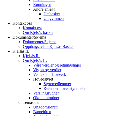
Rønningen
Andre anlegg
Utebasket
Utegymmen
Kontakt oss
Kontakt oss
Om Kjelsås basket
Dokumenter/Skjema
Dokumenter/Skjema
Oppdragsavtale Kjelsås Basket
Kjelsås IL
Kjelsås IL
Om Kjelsås IL
Våre verdier og retningslinjer
Visjon og verdier
Vedtekter - Lovverk
Hovedstyret
Styremedlemmer
Referater hovedstyremøter
Varslingsrutiner
Økonomirutiner
Temasider
Ungdomsidrett
Barneidrett