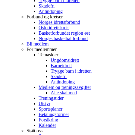
Trygge barn i idretten
Skadefri
Antindoping
Forbund og kretser
Norges idrettsforbund
Oslo idrettskrets
Basketforbundet region øst
Norges basketballforbund
Bli medlem
For medlemmer
Temasider
Ungdomsidrett
Barneidrett
Trygge barn i idretten
Skadefri
Antindoping
Medlem og treningsavgifter
Alle skal med
Treningstider
Utstyr
Sportsplaner
Betalingsformer
Forsikring
Kalender
Støtt oss