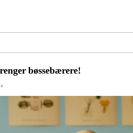
renger bøssebærere!
24