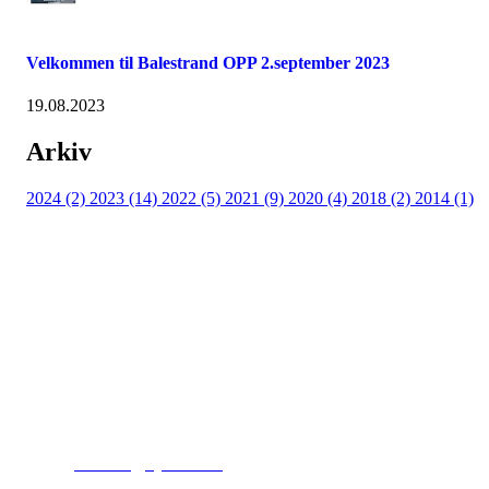
Velkommen til Balestrand OPP 2.september 2023
19.08.2023
Arkiv
2024 (2)
2023 (14)
2022 (5)
2021 (9)
2020 (4)
2018 (2)
2014 (1)
Kjelsås IL
Engebråtveien 11
inng. Neptunveien 8 -12
0493 Oslo
T:
9191 1913
E:
kontoret@kjelsaas.no
Orgnr: ‍975 663 450