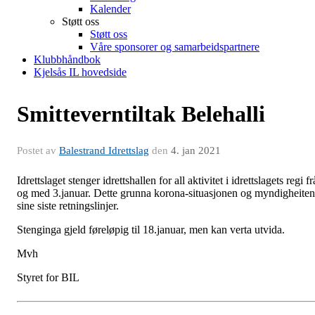
Kalender
Støtt oss
Støtt oss
Våre sponsorer og samarbeidspartnere
Klubbhåndbok
Kjelsås IL hovedside
Smitteverntiltak Belehalli
Postet av
Balestrand Idrettslag
den
4. jan 2021
Idrettslaget stenger idrettshallen for all aktivitet i idrettslagets regi fr
og med 3.januar. Dette grunna korona-situasjonen og myndigheite
sine siste retningslinjer.
Stenginga gjeld føreløpig til 18.januar, men kan verta utvida.
Mvh
Styret for BIL