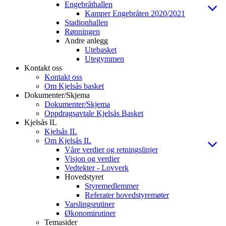
Engebråthallen
Kamper Engebråten 2020/2021
Stadionhallen
Rønningen
Andre anlegg
Utebasket
Utegymmen
Kontakt oss
Kontakt oss
Om Kjelsås basket
Dokumenter/Skjema
Dokumenter/Skjema
Oppdragsavtale Kjelsås Basket
Kjelsås IL
Kjelsås IL
Om Kjelsås IL
Våre verdier og retningslinjer
Visjon og verdier
Vedtekter - Lovverk
Hovedstyret
Styremedlemmer
Referater hovedstyremøter
Varslingsrutiner
Økonomirutiner
Temasider