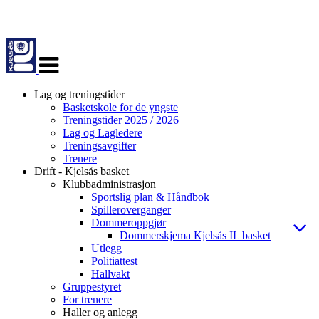
Veksle
navigasjon
Lag og treningstider
Basketskole for de yngste
Treningstider 2025 / 2026
Lag og Lagledere
Treningsavgifter
Trenere
Drift - Kjelsås basket
Klubbadministrasjon
Sportslig plan & Håndbok
Spilleroverganger
Dommeroppgjør
Dommerskjema Kjelsås IL basket
Utlegg
Politiattest
Hallvakt
Gruppestyret
For trenere
Haller og anlegg