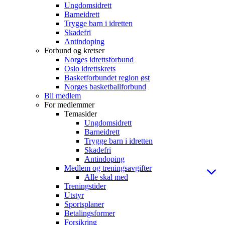
Ungdomsidrett
Barneidrett
Trygge barn i idretten
Skadefri
Antindoping
Forbund og kretser
Norges idrettsforbund
Oslo idrettskrets
Basketforbundet region øst
Norges basketballforbund
Bli medlem
For medlemmer
Temasider
Ungdomsidrett
Barneidrett
Trygge barn i idretten
Skadefri
Antindoping
Medlem og treningsavgifter
Alle skal med
Treningstider
Utstyr
Sportsplaner
Betalingsformer
Forsikring