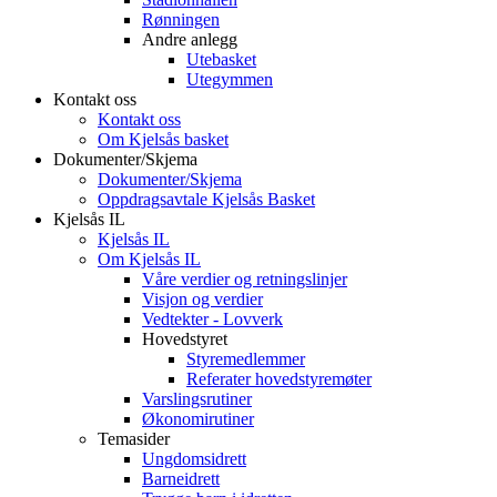
Rønningen
Andre anlegg
Utebasket
Utegymmen
Kontakt oss
Kontakt oss
Om Kjelsås basket
Dokumenter/Skjema
Dokumenter/Skjema
Oppdragsavtale Kjelsås Basket
Kjelsås IL
Kjelsås IL
Om Kjelsås IL
Våre verdier og retningslinjer
Visjon og verdier
Vedtekter - Lovverk
Hovedstyret
Styremedlemmer
Referater hovedstyremøter
Varslingsrutiner
Økonomirutiner
Temasider
Ungdomsidrett
Barneidrett