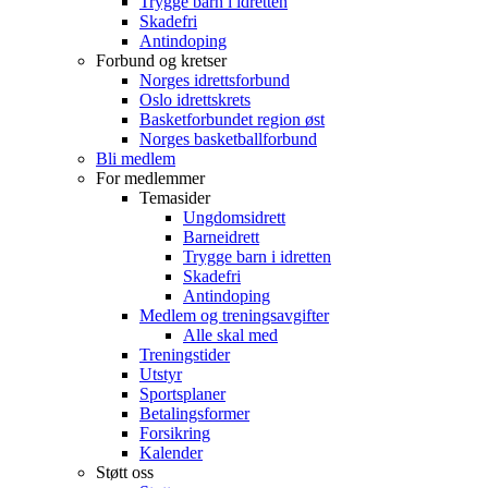
Trygge barn i idretten
Skadefri
Antindoping
Forbund og kretser
Norges idrettsforbund
Oslo idrettskrets
Basketforbundet region øst
Norges basketballforbund
Bli medlem
For medlemmer
Temasider
Ungdomsidrett
Barneidrett
Trygge barn i idretten
Skadefri
Antindoping
Medlem og treningsavgifter
Alle skal med
Treningstider
Utstyr
Sportsplaner
Betalingsformer
Forsikring
Kalender
Støtt oss