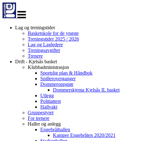
Veksle
navigasjon
Lag og treningstider
Basketskole for de yngste
Treningstider 2025 / 2026
Lag og Lagledere
Treningsavgifter
Trenere
Drift - Kjelsås basket
Klubbadministrasjon
Sportslig plan & Håndbok
Spilleroverganger
Dommeroppgjør
Dommerskjema Kjelsås IL basket
Utlegg
Politiattest
Hallvakt
Gruppestyret
For trenere
Haller og anlegg
Engebråthallen
Kamper Engebråten 2020/2021
Stadionhallen