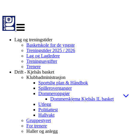
Veksle
navigasjon
Lag og treningstider
Basketskole for de yngste
Treningstider 2025 / 2026
Lag og Lagledere
Treningsavgifter
Trenere
Drift - Kjelsås basket
Klubbadministrasjon
Sportslig plan & Håndbok
Spilleroverganger
Dommeroppgjør
Dommerskjema Kjelsås IL basket
Utlegg
Politiattest
Hallvakt
Gruppestyret
For trenere
Haller og anlegg