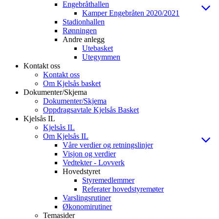
Engebråthallen
Kamper Engebråten 2020/2021
Stadionhallen
Rønningen
Andre anlegg
Utebasket
Utegymmen
Kontakt oss
Kontakt oss
Om Kjelsås basket
Dokumenter/Skjema
Dokumenter/Skjema
Oppdragsavtale Kjelsås Basket
Kjelsås IL
Kjelsås IL
Om Kjelsås IL
Våre verdier og retningslinjer
Visjon og verdier
Vedtekter - Lovverk
Hovedstyret
Styremedlemmer
Referater hovedstyremøter
Varslingsrutiner
Økonomirutiner
Temasider