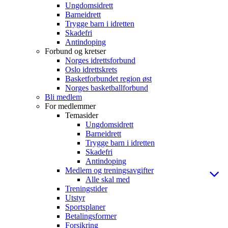
Ungdomsidrett
Barneidrett
Trygge barn i idretten
Skadefri
Antindoping
Forbund og kretser
Norges idrettsforbund
Oslo idrettskrets
Basketforbundet region øst
Norges basketballforbund
Bli medlem
For medlemmer
Temasider
Ungdomsidrett
Barneidrett
Trygge barn i idretten
Skadefri
Antindoping
Medlem og treningsavgifter
Alle skal med
Treningstider
Utstyr
Sportsplaner
Betalingsformer
Forsikring