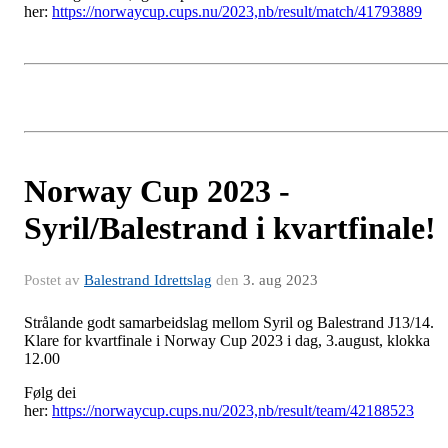
her:
https://norwaycup.cups.nu/2023,nb/result/match/41793889
Norway Cup 2023 -
Syril/Balestrand i kvartfinale!
Postet av
Balestrand Idrettslag
den
3. aug 2023
Strålande godt samarbeidslag mellom Syril og Balestrand J13/14.
Klare for kvartfinale i Norway Cup 2023 i dag, 3.august, klokka
12.00
Følg dei
her:
https://norwaycup.cups.nu/2023,nb/result/team/42188523