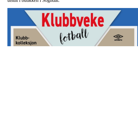
utstilt i butikken i Sogndal.