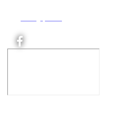
0493 Oslo
T:
9191 1913
E:
kontoret@kjelsaas.no
Orgnr: ‍975 663 450