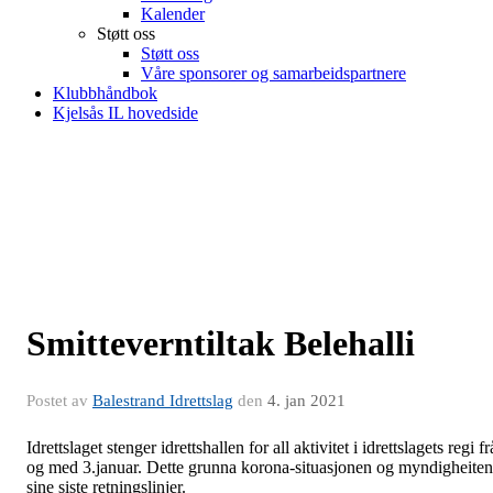
Kalender
Støtt oss
Støtt oss
Våre sponsorer og samarbeidspartnere
Klubbhåndbok
Kjelsås IL hovedside
Smitteverntiltak Belehalli
Postet av
Balestrand Idrettslag
den
4. jan 2021
Idrettslaget stenger idrettshallen for all aktivitet i idrettslagets regi fr
og med 3.januar. Dette grunna korona-situasjonen og myndigheite
sine siste retningslinjer.