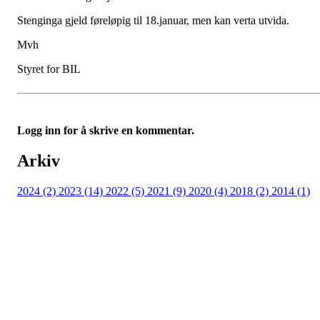
Stenginga gjeld føreløpig til 18.januar, men kan verta utvida.
Mvh
Styret for BIL
Logg inn for å skrive en kommentar.
Arkiv
2024 (2)
2023 (14)
2022 (5)
2021 (9)
2020 (4)
2018 (2)
2014 (1)
Kjelsås IL
Engebråtveien 11
inng. Neptunveien 8 -12