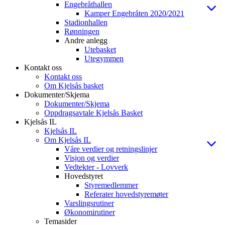
Engebråthallen
Kamper Engebråten 2020/2021
Stadionhallen
Rønningen
Andre anlegg
Utebasket
Utegymmen
Kontakt oss
Kontakt oss
Om Kjelsås basket
Dokumenter/Skjema
Dokumenter/Skjema
Oppdragsavtale Kjelsås Basket
Kjelsås IL
Kjelsås IL
Om Kjelsås IL
Våre verdier og retningslinjer
Visjon og verdier
Vedtekter - Lovverk
Hovedstyret
Styremedlemmer
Referater hovedstyremøter
Varslingsrutiner
Økonomirutiner
Temasider