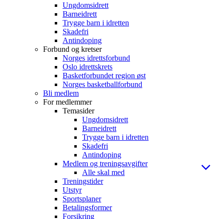
Ungdomsidrett
Barneidrett
Trygge barn i idretten
Skadefri
Antindoping
Forbund og kretser
Norges idrettsforbund
Oslo idrettskrets
Basketforbundet region øst
Norges basketballforbund
Bli medlem
For medlemmer
Temasider
Ungdomsidrett
Barneidrett
Trygge barn i idretten
Skadefri
Antindoping
Medlem og treningsavgifter
Alle skal med
Treningstider
Utstyr
Sportsplaner
Betalingsformer
Forsikring