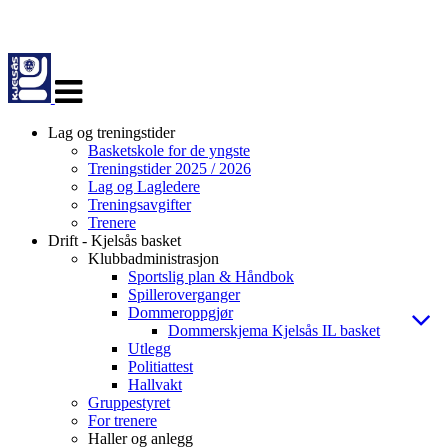
Veksle
navigasjon
Lag og treningstider
Basketskole for de yngste
Treningstider 2025 / 2026
Lag og Lagledere
Treningsavgifter
Trenere
Drift - Kjelsås basket
Klubbadministrasjon
Sportslig plan & Håndbok
Spilleroverganger
Dommeroppgjør
Dommerskjema Kjelsås IL basket
Utlegg
Politiattest
Hallvakt
Gruppestyret
For trenere
Haller og anlegg