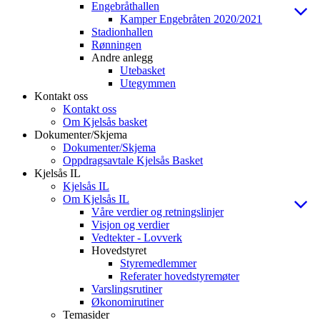
Engebråthallen
Kamper Engebråten 2020/2021
Stadionhallen
Rønningen
Andre anlegg
Utebasket
Utegymmen
Kontakt oss
Kontakt oss
Om Kjelsås basket
Dokumenter/Skjema
Dokumenter/Skjema
Oppdragsavtale Kjelsås Basket
Kjelsås IL
Kjelsås IL
Om Kjelsås IL
Våre verdier og retningslinjer
Visjon og verdier
Vedtekter - Lovverk
Hovedstyret
Styremedlemmer
Referater hovedstyremøter
Varslingsrutiner
Økonomirutiner
Temasider