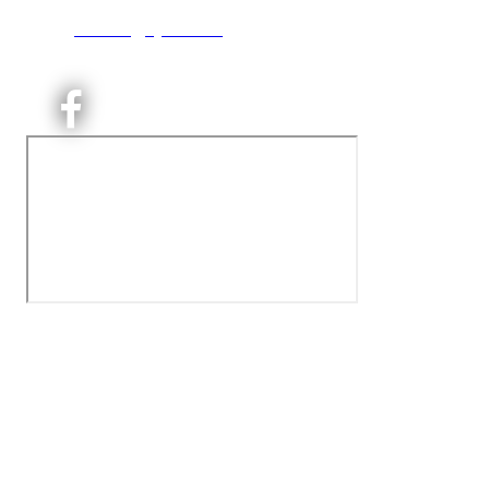
T:
9191 1913
E:
kontoret@kjelsaas.no
Orgnr: ‍975 663 450