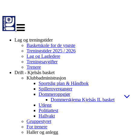
Veksle
navigasjon
Lag og treningstider
Basketskole for de yngste
Treningstider 2025 / 2026
Lag og Lagledere
Treningsavgifter
Trenere
Drift - Kjelsås basket
Klubbadministrasjon
Sportslig plan & Håndbok
Spilleroverganger
Dommeroppgjør
Dommerskjema Kjelsås IL basket
Utlegg
Politiattest
Hallvakt
Gruppestyret
For trenere
Haller og anlegg