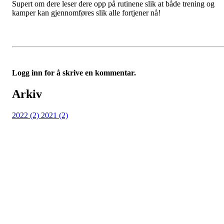
Supert om dere leser dere opp på rutinene slik at både trening og
kamper kan gjennomføres slik alle fortjener nå!
Logg inn for å skrive en kommentar.
Arkiv
2022 (2)
2021 (2)
Kjelsås IL
Engebråtveien 11
inng. Neptunveien 8 -12
0493 Oslo