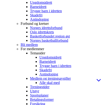
Ungdomsidrett
Barneidrett
Trygge barn i idretten
Skadefri
Antindoping
Forbund og kretser
Norges idrettsforbund
Oslo idrettskrets
Basketforbundet region øst
Norges basketballforbund
Bli medlem
For medlemmer
Temasider
Ungdomsidrett
Barneidrett
Trygge barn i idretten
Skadefri
Antindoping
Medlem og treningsavgifter
Alle skal med
Treningstider
Utstyr
Sportsplaner
Betalingsformer
Forsikring