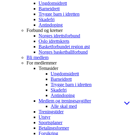
Ungdomsidrett
Barneidrett
Trygge barn i idretten
Skadefri
Antindoping
Forbund og kretser
Norges idrettsforbund
Oslo idrettskrets
Basketforbundet region øst
Norges basketballforbund
Bli medlem
For medlemmer
Temasider
Ungdomsidrett
Barneidrett
Trygge barn i idretten
Skadefri
Antindoping
Medlem og treningsavgifter
Alle skal med
Treningstider
Utstyr
Sportsplaner
Betalingsformer
Forsikring