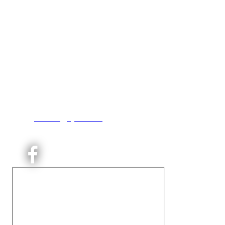
Kjelsås IL
Engebråtveien 11
inng. Neptunveien 8 -12
0493 Oslo
T:
9191 1913
E:
kontoret@kjelsaas.no
Orgnr: ‍975 663 450