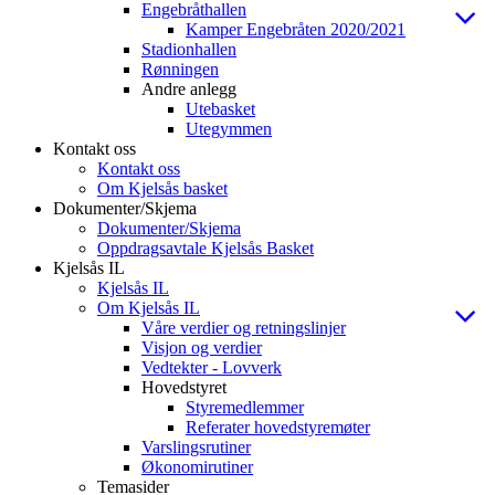
Engebråthallen
Kamper Engebråten 2020/2021
Stadionhallen
Rønningen
Andre anlegg
Utebasket
Utegymmen
Kontakt oss
Kontakt oss
Om Kjelsås basket
Dokumenter/Skjema
Dokumenter/Skjema
Oppdragsavtale Kjelsås Basket
Kjelsås IL
Kjelsås IL
Om Kjelsås IL
Våre verdier og retningslinjer
Visjon og verdier
Vedtekter - Lovverk
Hovedstyret
Styremedlemmer
Referater hovedstyremøter
Varslingsrutiner
Økonomirutiner
Temasider