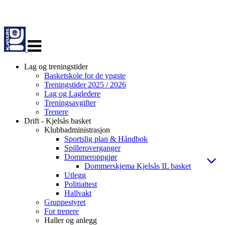
Veksle
navigasjon
Lag og treningstider
Basketskole for de yngste
Treningstider 2025 / 2026
Lag og Lagledere
Treningsavgifter
Trenere
Drift - Kjelsås basket
Klubbadministrasjon
Sportslig plan & Håndbok
Spilleroverganger
Dommeroppgjør
Dommerskjema Kjelsås IL basket
Utlegg
Politiattest
Hallvakt
Gruppestyret
For trenere
Haller og anlegg