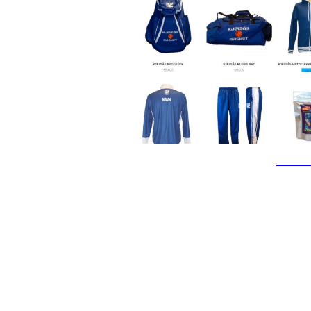
Kjelsås IL
Engebråtveien 11