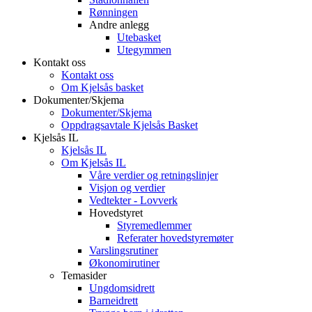
Rønningen
Andre anlegg
Utebasket
Utegymmen
Kontakt oss
Kontakt oss
Om Kjelsås basket
Dokumenter/Skjema
Dokumenter/Skjema
Oppdragsavtale Kjelsås Basket
Kjelsås IL
Kjelsås IL
Om Kjelsås IL
Våre verdier og retningslinjer
Visjon og verdier
Vedtekter - Lovverk
Hovedstyret
Styremedlemmer
Referater hovedstyremøter
Varslingsrutiner
Økonomirutiner
Temasider
Ungdomsidrett
Barneidrett