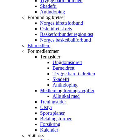
Trygge barn i idretten
Skadefri
Antindoping
Forbund og kretser
Norges idrettsforbund
Oslo idrettskrets
Basketforbundet region øst
Norges basketballforbund
Bli medlem
For medlemmer
Temasider
Ungdomsidrett
Barneidrett
Trygge barn i idretten
Skadefri
Antindoping
Medlem og treningsavgifter
Alle skal med
Treningstider
Utstyr
Sportsplaner
Betalingsformer
Forsikring
Kalender
Støtt oss