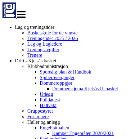
Veksle
navigasjon
Lag og treningstider
Basketskole for de yngste
Treningstider 2025 / 2026
Lag og Lagledere
Treningsavgifter
Trenere
Drift - Kjelsås basket
Klubbadministrasjon
Sportslig plan & Håndbok
Spilleroverganger
Dommeroppgjør
Dommerskjema Kjelsås IL basket
Utlegg
Politiattest
Hallvakt
Gruppestyret
For trenere
Haller og anlegg
Engebråthallen
Kamper Engebråten 2020/2021
Stadionhallen