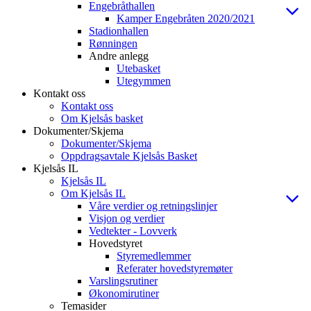
Engebråthallen
Kamper Engebråten 2020/2021
Stadionhallen
Rønningen
Andre anlegg
Utebasket
Utegymmen
Kontakt oss
Kontakt oss
Om Kjelsås basket
Dokumenter/Skjema
Dokumenter/Skjema
Oppdragsavtale Kjelsås Basket
Kjelsås IL
Kjelsås IL
Om Kjelsås IL
Våre verdier og retningslinjer
Visjon og verdier
Vedtekter - Lovverk
Hovedstyret
Styremedlemmer
Referater hovedstyremøter
Varslingsrutiner
Økonomirutiner
Temasider