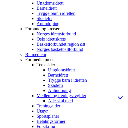
Ungdomsidrett
Barneidrett
Trygge barn i idretten
Skadefri
Antindoping
Forbund og kretser
Norges idrettsforbund
Oslo idrettskrets
Basketforbundet region øst
Norges basketballforbund
Bli medlem
For medlemmer
Temasider
Ungdomsidrett
Barneidrett
Trygge barn i idretten
Skadefri
Antindoping
Medlem og treningsavgifter
Alle skal med
Treningstider
Utstyr
Sportsplaner
Betalingsformer
Forsikring