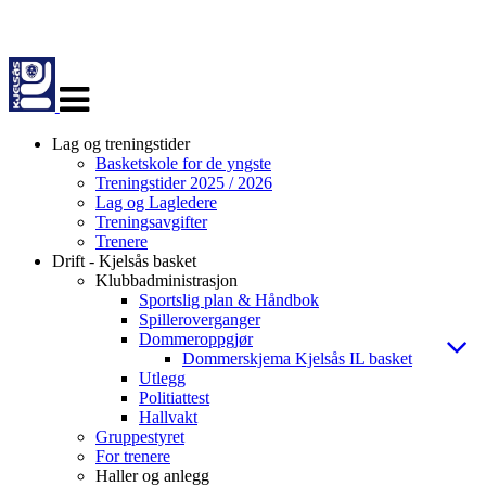
Veksle
navigasjon
Lag og treningstider
Basketskole for de yngste
Treningstider 2025 / 2026
Lag og Lagledere
Treningsavgifter
Trenere
Drift - Kjelsås basket
Klubbadministrasjon
Sportslig plan & Håndbok
Spilleroverganger
Dommeroppgjør
Dommerskjema Kjelsås IL basket
Utlegg
Politiattest
Hallvakt
Gruppestyret
For trenere
Haller og anlegg