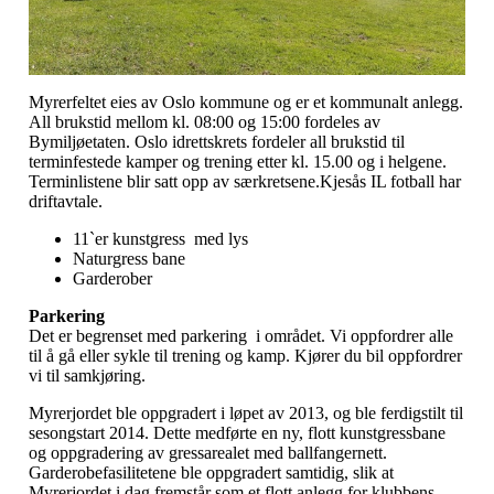
Myrerfeltet eies av Oslo kommune og er et kommunalt anlegg.
All brukstid mellom kl. 08:00 og 15:00 fordeles av
Bymiljøetaten. Oslo idrettskrets fordeler all brukstid til
terminfestede kamper og trening etter kl. 15.00 og i helgene.
Terminlistene blir satt opp av særkretsene.Kjesås IL fotball har
driftavtale.
11`er kunstgress med lys
Naturgress bane
Garderober
Parkering
Det er begrenset med parkering i området. Vi oppfordrer alle
til å gå eller sykle til trening og kamp. Kjører du bil oppfordrer
vi til samkjøring.
Myrerjordet ble oppgradert i løpet av 2013, og ble ferdigstilt til
sesongstart 2014. Dette medførte en ny, flott kunstgressbane
og oppgradering av gressarealet med ballfangernett.
Garderobefasilitetene ble oppgradert samtidig, slik at
Myrerjordet i dag fremstår som et flott anlegg for klubbens