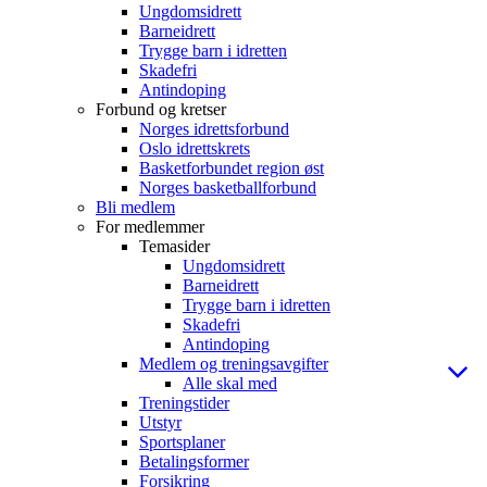
Ungdomsidrett
Barneidrett
Trygge barn i idretten
Skadefri
Antindoping
Forbund og kretser
Norges idrettsforbund
Oslo idrettskrets
Basketforbundet region øst
Norges basketballforbund
Bli medlem
For medlemmer
Temasider
Ungdomsidrett
Barneidrett
Trygge barn i idretten
Skadefri
Antindoping
Medlem og treningsavgifter
Alle skal med
Treningstider
Utstyr
Sportsplaner
Betalingsformer
Forsikring