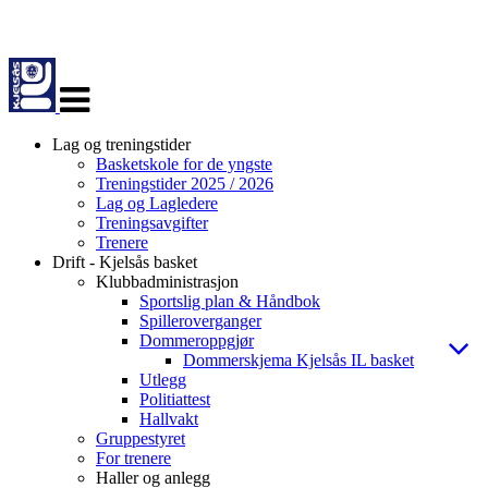
Veksle
navigasjon
Lag og treningstider
Basketskole for de yngste
Treningstider 2025 / 2026
Lag og Lagledere
Treningsavgifter
Trenere
Drift - Kjelsås basket
Klubbadministrasjon
Sportslig plan & Håndbok
Spilleroverganger
Dommeroppgjør
Dommerskjema Kjelsås IL basket
Utlegg
Politiattest
Hallvakt
Gruppestyret
For trenere
Haller og anlegg