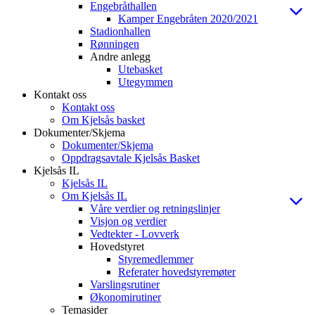
Engebråthallen
Kamper Engebråten 2020/2021
Stadionhallen
Rønningen
Andre anlegg
Utebasket
Utegymmen
Kontakt oss
Kontakt oss
Om Kjelsås basket
Dokumenter/Skjema
Dokumenter/Skjema
Oppdragsavtale Kjelsås Basket
Kjelsås IL
Kjelsås IL
Om Kjelsås IL
Våre verdier og retningslinjer
Visjon og verdier
Vedtekter - Lovverk
Hovedstyret
Styremedlemmer
Referater hovedstyremøter
Varslingsrutiner
Økonomirutiner
Temasider