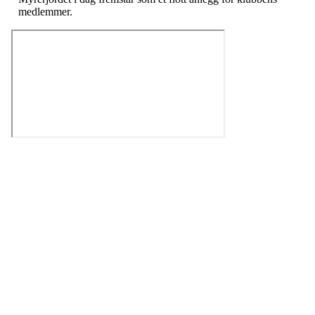
medlemmer.
Kjelsås IL
Engebråtveien 11
inng. Neptunveien 8 -12
0493 Oslo
T:
9191 1913