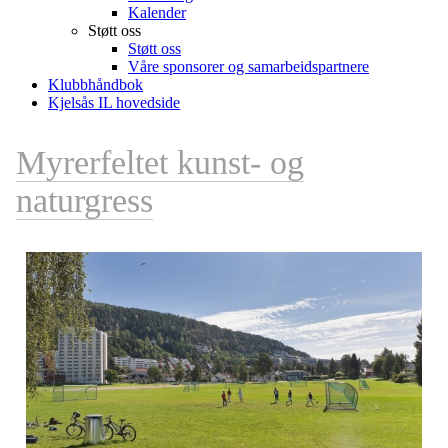
Kalender
Støtt oss
Støtt oss
Våre sponsorer og samarbeidspartnere
Klubbhåndbok
Kjelsås IL hovedside
Myrerfeltet kunst- og
naturgress