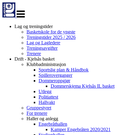
Veksle
navigasjon
Lag og treningstider
Basketskole for de yngste
Treningstider 2025 / 2026
Lag og Lagledere
Treningsavgifter
Trenere
Drift - Kjelsås basket
Klubbadministrasjon
Sportslig plan & Håndbok
Spilleroverganger
Dommeroppgjør
Dommerskjema Kjelsås IL basket
Utlegg
Politiattest
Hallvakt
Gruppestyret
For trenere
Haller og anlegg
Engebråthallen
Kamper Engebråten 2020/2021
Stadionhallen