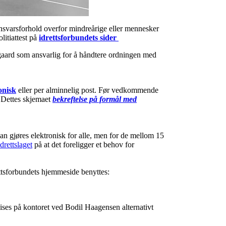
r ansvarsforhold overfor mindreårige eller mennesker
litiattest på
idrettsforbundets sider
ygaard som ansvarlig for å håndtere ordningen med
onisk
eller per alminnelig post. Før vedkommende
t. Dettes skjemaet
bekreftelse på formål med
 kan gjøres elektronisk for alle, men for de mellom 15
idrettslaget
på at det foreligger et behov for
ttsforbundets hjemmeside benyttes:
emvises på kontoret ved Bodil Haagensen alternativt