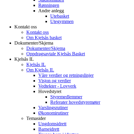
Rønningen
Andre anlegg
Utebasket
Utegymmen
Kontakt oss
Kontakt oss
Om Kjelsås basket
Dokumenter/Skjema
Dokumenter/Skjema
Oppdragsavtale Kjelsås Basket
Kjelsås IL
Kjelsås IL
Om Kjelsås IL
Våre verdier og retningslinjer
Visjon og verdier
Vedtekter - Lovverk
Hovedstyret
Styremedlemmer
Referater hovedstyremøter
Varslingsrutiner
Økonomirutiner
Temasider
Ungdomsidrett
Barneidrett