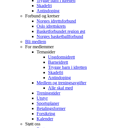
Trygge barn i idretten
Skadefri
Antindoping
Forbund og kretser
Norges idrettsforbund
Oslo idrettskrets
Basketforbundet region øst
Norges basketballforbund
Bli medlem
For medlemmer
Temasider
Ungdomsidrett
Barneidrett
Trygge barn i idretten
Skadefri
Antindoping
Medlem og treningsavgifter
Alle skal med
Treningstider
Utstyr
Sportsplaner
Betalingsformer
Forsikring
Kalender
Støtt oss