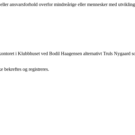
s- eller ansvarsforhold overfor mindreårige eller mennesker med utvikli
 kontoret i Klubbhuset ved Bodil Haagensen alternativt Truls Nygaard som 
e bekreftes og registreres.