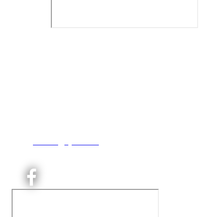
Kjelsås IL
Engebråtveien 11
inng. Neptunveien 8 -12
0493 Oslo
T:
9191 1913
E:
kontoret@kjelsaas.no
Orgnr: ‍975 663 450