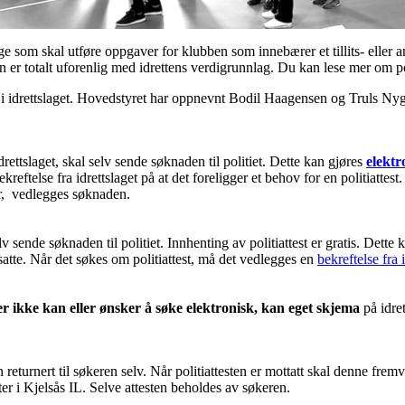
illige som skal utføre oppgaver for klubben som innebærer et tillits- elle
r totalt uforenlig med idrettens verdigrunnlag. Du kan lese mer om po
ne i idrettslaget. Hovedstyret har oppnevnt Bodil Haagensen og Truls N
drettslaget, skal selv sende søknaden til politiet. Dette kan gjøres
elektr
reftelse fra idrettslaget på at det foreligger et behov for en politiattes
er, vedlegges søknaden.
v sende søknaden til politiet. Innhenting av politiattest er gratis. Dette
satte. Når det søkes om politiattest, må det vedlegges en
bekreftelse fra 
r ikke kan eller ønsker å søke elektronisk, kan eget skjema
på idre
n returnert til søkeren selv. Når politiattesten er mottatt skal denne fr
ter i Kjelsås IL. Selve attesten beholdes av søkeren.