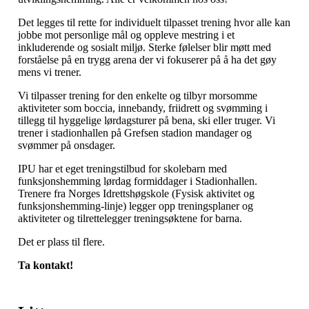
Det legges til rette for individuelt tilpasset trening hvor alle kan
jobbe mot personlige mål og oppleve mestring i et
inkluderende og sosialt miljø. Sterke følelser blir møtt med
forståelse på en trygg arena der vi fokuserer på å ha det gøy
mens vi trener.
Vi tilpasser trening for den enkelte og tilbyr morsomme
aktiviteter som boccia, innebandy, friidrett og svømming i
tillegg til hyggelige lørdagsturer på bena, ski eller truger. Vi
trener i stadionhallen på Grefsen stadion mandager og
svømmer på onsdager.
IPU har et eget treningstilbud for skolebarn med
funksjonshemming lørdag formiddager i Stadionhallen.
Trenere fra Norges Idrettshøgskole (Fysisk aktivitet og
funksjonshemming-linje) legger opp treningsplaner og
aktiviteter og tilrettelegger treningsøktene for barna.
Det er plass til flere.
Ta kontakt!