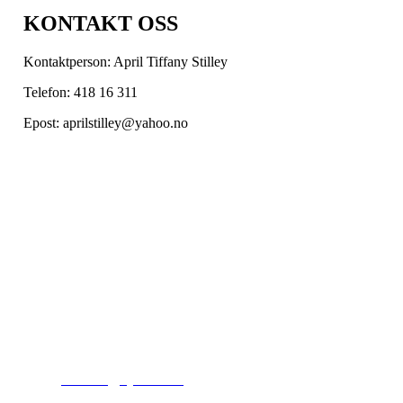
KONTAKT OSS
Kontaktperson: April Tiffany Stilley
Telefon: 418 16 311
Epost: aprilstilley@yahoo.no
Kjelsås IL
Engebråtveien 11
inng. Neptunveien 8 -12
0493 Oslo
T:
9191 1913
E:
kontoret@kjelsaas.no
Orgnr: ‍975 663 450