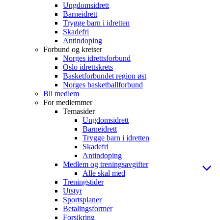
Ungdomsidrett
Barneidrett
Trygge barn i idretten
Skadefri
Antindoping
Forbund og kretser
Norges idrettsforbund
Oslo idrettskrets
Basketforbundet region øst
Norges basketballforbund
Bli medlem
For medlemmer
Temasider
Ungdomsidrett
Barneidrett
Trygge barn i idretten
Skadefri
Antindoping
Medlem og treningsavgifter
Alle skal med
Treningstider
Utstyr
Sportsplaner
Betalingsformer
Forsikring