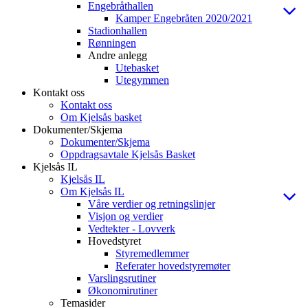
Engebråthallen
Kamper Engebråten 2020/2021
Stadionhallen
Rønningen
Andre anlegg
Utebasket
Utegymmen
Kontakt oss
Kontakt oss
Om Kjelsås basket
Dokumenter/Skjema
Dokumenter/Skjema
Oppdragsavtale Kjelsås Basket
Kjelsås IL
Kjelsås IL
Om Kjelsås IL
Våre verdier og retningslinjer
Visjon og verdier
Vedtekter - Lovverk
Hovedstyret
Styremedlemmer
Referater hovedstyremøter
Varslingsrutiner
Økonomirutiner
Temasider