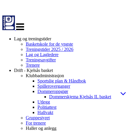
Veksle
navigasjon
Lag og treningstider
Basketskole for de yngste
Treningstider 2025 / 2026
Lag og Lagledere
Treningsavgifter
Trenere
Drift - Kjelsås basket
Klubbadministrasjon
Sportslig plan & Håndbok
Spilleroverganger
Dommeroppgjør
Dommerskjema Kjelsås IL basket
Utlegg
Politiattest
Hallvakt
Gruppestyret
For trenere
Haller og anlegg