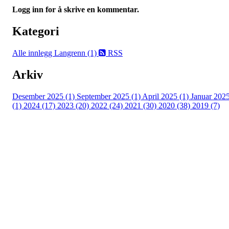
Logg inn for å skrive en kommentar.
Kategori
Alle innlegg
Langrenn (1)
RSS
Arkiv
Desember 2025 (1)
September 2025 (1)
April 2025 (1)
Januar 202
(1)
2024 (17)
2023 (20)
2022 (24)
2021 (30)
2020 (38)
2019 (7)
Kjelsås IL
Engebråtveien 11
inng. Neptunveien 8 -12
0493 Oslo
T:
9191 1913