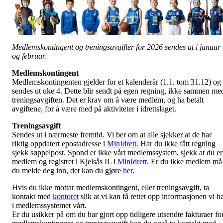
Medlemskontingent og treningsavgifter for 2026 sendes ut i januar
og februar.
Medlemskontingent
Medlemskontingenten gjelder for et kalenderår (1.1. tom 31.12) og
sendes ut uke 4. Dette blir sendt på egen regning, ikke sammen me
treningsavgiften. Det er krav om å være medlem, og ha betalt
avgiftene, for å være med på aktiviteter i idrettslaget.
Treningsavgift
Sendes ut i nærmeste fremtid. Vi ber om at alle sjekker at de har
riktig oppdatert epostadresse i
MinIdrett.
Har du ikke fått regning
sjekk søppelpost. Spond er ikke vårt medlemssystem, sjekk at du er
medlem og registret i Kjelsås IL i
MinIdrett
. Er du ikke medlem må
du melde deg inn, det kan du gjøre
her
.
Hvis du ikke mottar medlemskontingent, eller treningsavgift, ta
kontakt med
kontoret
slik at vi kan få rettet opp informasjonen vi h
i medlemssystemet vårt.
Er du usikker på om du har gjort opp tidligere utsendte fakturaer fo