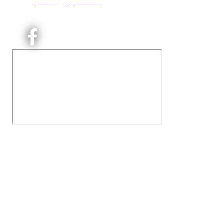
E:
kontoret@kjelsaas.no
Orgnr: ‍975 663 450