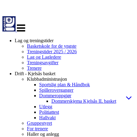
Veksle
navigasjon
Lag og treningstider
Basketskole for de yngste
Treningstider 2025 / 2026
Lag og Lagledere
Treningsavgifter
Trenere
Drift - Kjelsås basket
Klubbadministrasjon
Sportslig plan & Håndbok
Spilleroverganger
Dommeroppgjør
Dommerskjema Kjelsås IL basket
Utlegg
Politiattest
Hallvakt
Gruppestyret
For trenere
Haller og anlegg