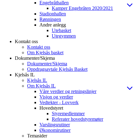
Engebråthallen
Kamper Engebråten 2020/2021
Stadionhallen
Rønningen
Andre anlegg
Utebasket
Utegymmen
Kontakt oss
Kontakt oss
Om Kjelsås basket
Dokumenter/Skjema
Dokumenter/Skjema
Oppdragsavtale Kjelsås Basket
Kjelsås IL
Kjelsås IL
Om Kjelsås IL
Våre verdier og retningslinjer
Visjon og verdier
Vedtekter - Lovverk
Hovedstyret
Styremedlemmer
Referater hovedstyremøter
Varslingsrutiner
Økonomirutiner
Temasider