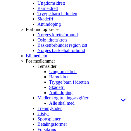
Ungdomsidrett
Barneidrett
Trygge barn i idretten
Skadefri
Antindoping
Forbund og kretser
Norges idrettsforbund
Oslo idrettskrets
Basketforbundet region øst
Norges basketballforbund
Bli medlem
For medlemmer
Temasider
Ungdomsidrett
Barneidrett
Trygge barn i idretten
Skadefri
Antindoping
Medlem og treningsavgifter
Alle skal med
Treningstider
Utstyr
Sportsplaner
Betalingsformer
Forsikring