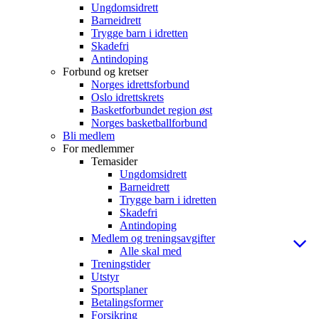
Ungdomsidrett
Barneidrett
Trygge barn i idretten
Skadefri
Antindoping
Forbund og kretser
Norges idrettsforbund
Oslo idrettskrets
Basketforbundet region øst
Norges basketballforbund
Bli medlem
For medlemmer
Temasider
Ungdomsidrett
Barneidrett
Trygge barn i idretten
Skadefri
Antindoping
Medlem og treningsavgifter
Alle skal med
Treningstider
Utstyr
Sportsplaner
Betalingsformer
Forsikring