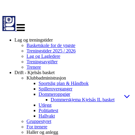
Veksle
navigasjon
Lag og treningstider
Basketskole for de yngste
Treningstider 2025 / 2026
Lag og Lagledere
Treningsavgifter
Trenere
Drift - Kjelsås basket
Klubbadministrasjon
Sportslig plan & Håndbok
Spilleroverganger
Dommeroppgjør
Dommerskjema Kjelsås IL basket
Utlegg
Politiattest
Hallvakt
Gruppestyret
For trenere
Haller og anlegg