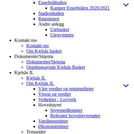
Engebråthallen
Kamper Engebråten 2020/2021
Stadionhallen
Rønningen
Andre anlegg
Utebasket
Utegymmen
Kontakt oss
Kontakt oss
Om Kjelsås basket
Dokumenter/Skjema
Dokumenter/Skjema
Oppdragsavtale Kjelsås Basket
Kjelsås IL
Kjelsås IL
Om Kjelsås IL
Våre verdier og retningslinjer
Visjon og verdier
Vedtekter - Lovverk
Hovedstyret
Styremedlemmer
Referater hovedstyremøter
Varslingsrutiner
Økonomirutiner
Temasider