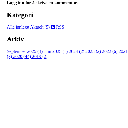
Logg inn for å skrive en kommentar.
Kategori
Alle innlegg
Aktuelt (5)
RSS
Arkiv
September 2025 (3)
Juni 2025 (1)
2024 (2)
2023 (2)
2022 (6)
2021
(8)
2020 (44)
2019 (2)
Kjelsås IL
Engebråtveien 11
inng. Neptunveien 8 -12
0493 Oslo
T:
9191 1913
E:
kontoret@kjelsaas.no