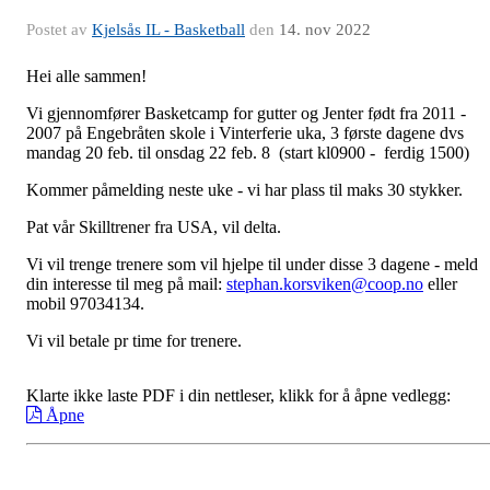
Postet av
Kjelsås IL - Basketball
den
14. nov 2022
Hei alle sammen!
Vi gjennomfører Basketcamp for gutter og Jenter født fra 2011 -
2007 på Engebråten skole i Vinterferie uka, 3 første dagene dvs
mandag 20 feb. til onsdag 22 feb. 8 (start kl0900 - ferdig 1500)
Kommer påmelding neste uke - vi har plass til maks 30 stykker.
Pat vår Skilltrener fra USA, vil delta.
Vi vil trenge trenere som vil hjelpe til under disse 3 dagene - meld
din interesse til meg på mail:
stephan.korsviken@coop.no
eller
mobil 97034134.
Vi vil betale pr time for trenere.
Klarte ikke laste PDF i din nettleser, klikk for å åpne vedlegg:
Åpne