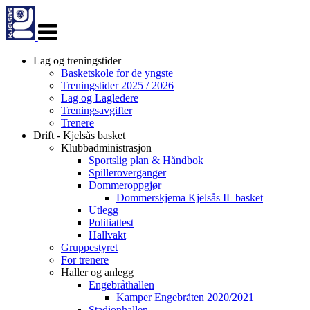
Veksle
navigasjon
Lag og treningstider
Basketskole for de yngste
Treningstider 2025 / 2026
Lag og Lagledere
Treningsavgifter
Trenere
Drift - Kjelsås basket
Klubbadministrasjon
Sportslig plan & Håndbok
Spilleroverganger
Dommeroppgjør
Dommerskjema Kjelsås IL basket
Utlegg
Politiattest
Hallvakt
Gruppestyret
For trenere
Haller og anlegg
Engebråthallen
Kamper Engebråten 2020/2021
Stadionhallen