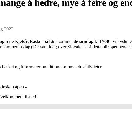
mange å hedre, mye å feire og en
ug 2022
e og feire Kjelsås Basket på førstkommende
s
øndag kl 1700
- vi avslut
 sommerens tap) De vant idag over Slovakia - så dette blir spennende 
lsås basket og informerer om litt om kommende aktiviteter
 kiosken åpen -
 Velkommen til alle!