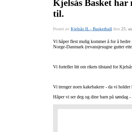
Kjelsås Basket har 
til.
Postet av
Kjelsås IL - Basketball
den
25. a
Vi håper flest mulig kommer å for å hedr
Norge-Danmark (revansjesugne gutter etter
Vi forteller litt om rikets tilstand for Kje
Vi trenger noen kakebakere - da vi holder
Håper vi ser deg og dine barn på søndag -