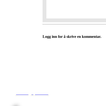
Logg inn for å skrive en kommentar.
Kjelsås IL
Engebråtveien 11
inng. Neptunveien 8 -12
0493 Oslo
T:
9191 1913
E:
kontoret@kjelsaas.no
Orgnr: ‍975 663 450