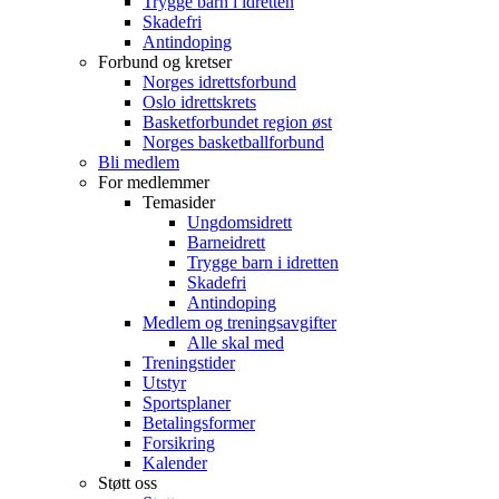
Trygge barn i idretten
Skadefri
Antindoping
Forbund og kretser
Norges idrettsforbund
Oslo idrettskrets
Basketforbundet region øst
Norges basketballforbund
Bli medlem
For medlemmer
Temasider
Ungdomsidrett
Barneidrett
Trygge barn i idretten
Skadefri
Antindoping
Medlem og treningsavgifter
Alle skal med
Treningstider
Utstyr
Sportsplaner
Betalingsformer
Forsikring
Kalender
Støtt oss