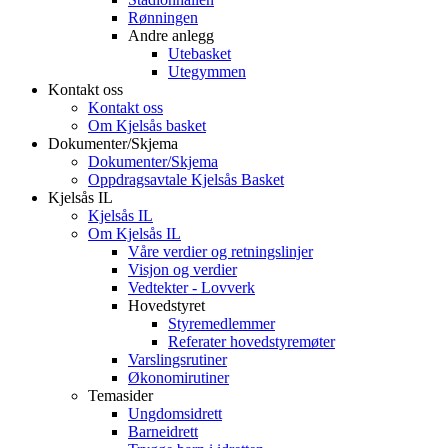
Rønningen
Andre anlegg
Utebasket
Utegymmen
Kontakt oss
Kontakt oss
Om Kjelsås basket
Dokumenter/Skjema
Dokumenter/Skjema
Oppdragsavtale Kjelsås Basket
Kjelsås IL
Kjelsås IL
Om Kjelsås IL
Våre verdier og retningslinjer
Visjon og verdier
Vedtekter - Lovverk
Hovedstyret
Styremedlemmer
Referater hovedstyremøter
Varslingsrutiner
Økonomirutiner
Temasider
Ungdomsidrett
Barneidrett