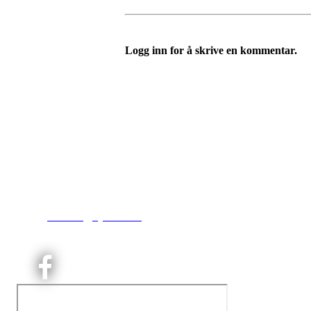
Logg inn for å skrive en kommentar.
Kjelsås IL
Engebråtveien 11
inng. Neptunveien 8 -12
0493 Oslo
T:
9191 1913
E:
kontoret@kjelsaas.no
Orgnr: ‍975 663 450