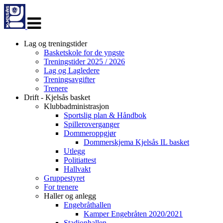
Veksle
navigasjon
Lag og treningstider
Basketskole for de yngste
Treningstider 2025 / 2026
Lag og Lagledere
Treningsavgifter
Trenere
Drift - Kjelsås basket
Klubbadministrasjon
Sportslig plan & Håndbok
Spilleroverganger
Dommeroppgjør
Dommerskjema Kjelsås IL basket
Utlegg
Politiattest
Hallvakt
Gruppestyret
For trenere
Haller og anlegg
Engebråthallen
Kamper Engebråten 2020/2021
Stadionhallen