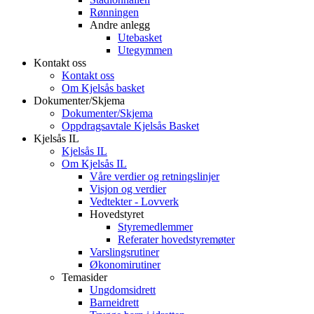
Rønningen
Andre anlegg
Utebasket
Utegymmen
Kontakt oss
Kontakt oss
Om Kjelsås basket
Dokumenter/Skjema
Dokumenter/Skjema
Oppdragsavtale Kjelsås Basket
Kjelsås IL
Kjelsås IL
Om Kjelsås IL
Våre verdier og retningslinjer
Visjon og verdier
Vedtekter - Lovverk
Hovedstyret
Styremedlemmer
Referater hovedstyremøter
Varslingsrutiner
Økonomirutiner
Temasider
Ungdomsidrett
Barneidrett