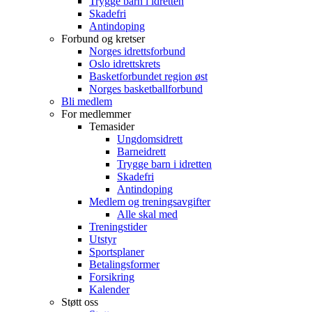
Trygge barn i idretten
Skadefri
Antindoping
Forbund og kretser
Norges idrettsforbund
Oslo idrettskrets
Basketforbundet region øst
Norges basketballforbund
Bli medlem
For medlemmer
Temasider
Ungdomsidrett
Barneidrett
Trygge barn i idretten
Skadefri
Antindoping
Medlem og treningsavgifter
Alle skal med
Treningstider
Utstyr
Sportsplaner
Betalingsformer
Forsikring
Kalender
Støtt oss