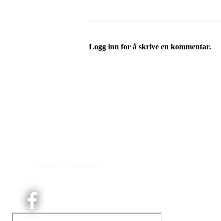
Logg inn for å skrive en kommentar.
Kjelsås IL
Engebråtveien 11
inng. Neptunveien 8 -12
0493 Oslo
T:
9191 1913
E:
kontoret@kjelsaas.no
Orgnr: ‍975 663 450