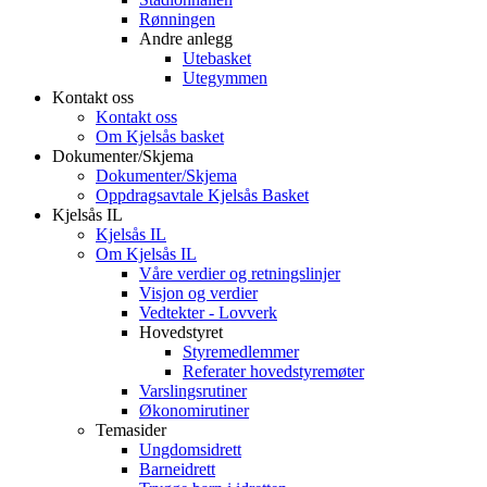
Rønningen
Andre anlegg
Utebasket
Utegymmen
Kontakt oss
Kontakt oss
Om Kjelsås basket
Dokumenter/Skjema
Dokumenter/Skjema
Oppdragsavtale Kjelsås Basket
Kjelsås IL
Kjelsås IL
Om Kjelsås IL
Våre verdier og retningslinjer
Visjon og verdier
Vedtekter - Lovverk
Hovedstyret
Styremedlemmer
Referater hovedstyremøter
Varslingsrutiner
Økonomirutiner
Temasider
Ungdomsidrett
Barneidrett