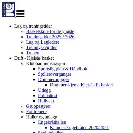
Veksle
navigasjon
Lag og treningstider
Basketskole for de yngste
Treningstider 2025 / 2026
Lag og Lagledere
Treningsavgifter
Trenere
Drift - Kjelsås basket
Klubbadministrasjon
Sportslig plan & Håndbok
Spilleroverganger
Dommeroppgjør
Dommerskjema Kjelsås IL basket
Utlegg
Politiattest
Hallvakt
Gruppestyret
For trenere
Haller og anlegg
Engebråthallen
Kamper Engebråten 2020/2021
Stadionhallen