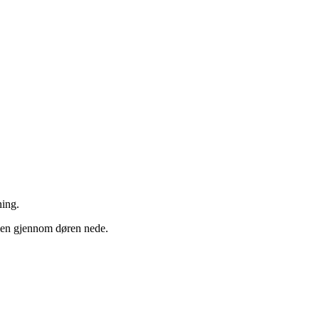
ening.
allen gjennom døren nede.