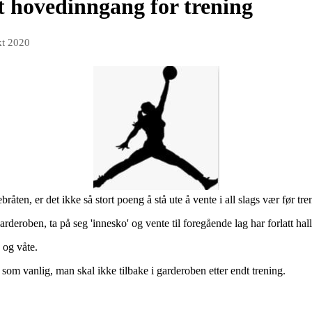
t hovedinngang for trening
kt 2020
åten, er det ikke så stort poeng å stå ute å vente i all slags vær før tr
rderoben, ta på seg 'innesko' og vente til foregående lag har forlatt h
e og våte.
n som vanlig, man skal ikke tilbake i garderoben etter endt trening.