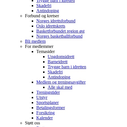
Trygge barn i idretten
Skadefri
Antindoping
Forbund og kretser
Norges idrettsforbund
Oslo idrettskrets
Basketforbundet region øst
Norges basketballforbund
Bli medlem
For medlemmer
Temasider
Ungdomsidrett
Barneidrett
Trygge barn i idretten
Skadefri
Antindoping
Medlem og treningsavgifter
Alle skal med
Treningstider
Utstyr
Sportsplaner
Betalingsformer
Forsikring
Kalender
Støtt oss