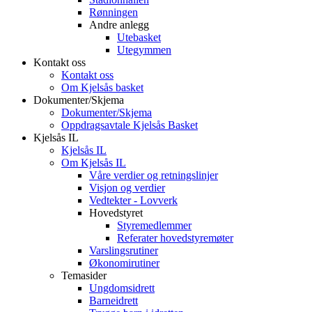
Rønningen
Andre anlegg
Utebasket
Utegymmen
Kontakt oss
Kontakt oss
Om Kjelsås basket
Dokumenter/Skjema
Dokumenter/Skjema
Oppdragsavtale Kjelsås Basket
Kjelsås IL
Kjelsås IL
Om Kjelsås IL
Våre verdier og retningslinjer
Visjon og verdier
Vedtekter - Lovverk
Hovedstyret
Styremedlemmer
Referater hovedstyremøter
Varslingsrutiner
Økonomirutiner
Temasider
Ungdomsidrett
Barneidrett