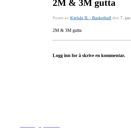
2M & 3M gutta
Postet av
Kjelsås IL - Basketball
den
7. ja
2M & 3M gutta
Logg inn for å skrive en kommentar.
Kjelsås IL
Engebråtveien 11
inng. Neptunveien 8 -12
0493 Oslo
T:
9191 1913
E:
kontoret@kjelsaas.no
Orgnr: ‍975 663 450