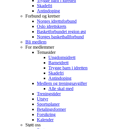
Trygge barn i idretten
Skadefri
Antindoping
Forbund og kretser
Norges idrettsforbund
Oslo idrettskrets
Basketforbundet region øst
Norges basketballforbund
Bli medlem
For medlemmer
Temasider
Ungdomsidrett
Barneidrett
Trygge barn i idretten
Skadefri
Antindoping
Medlem og treningsavgifter
Alle skal med
Treningstider
Utstyr
Sportsplaner
Betalingsformer
Forsikring
Kalender
Støtt oss