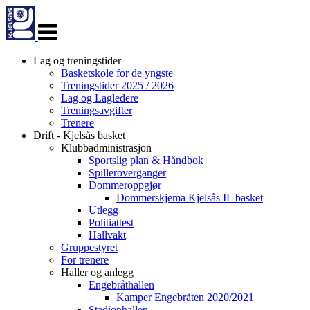
Veksle
navigasjon
Lag og treningstider
Basketskole for de yngste
Treningstider 2025 / 2026
Lag og Lagledere
Treningsavgifter
Trenere
Drift - Kjelsås basket
Klubbadministrasjon
Sportslig plan & Håndbok
Spilleroverganger
Dommeroppgjør
Dommerskjema Kjelsås IL basket
Utlegg
Politiattest
Hallvakt
Gruppestyret
For trenere
Haller og anlegg
Engebråthallen
Kamper Engebråten 2020/2021
Stadionhallen