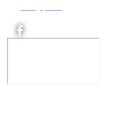
T:
9191 1913
E:
kontoret@kjelsaas.no
Orgnr: ‍975 663 450