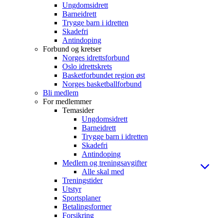
Ungdomsidrett
Barneidrett
Trygge barn i idretten
Skadefri
Antindoping
Forbund og kretser
Norges idrettsforbund
Oslo idrettskrets
Basketforbundet region øst
Norges basketballforbund
Bli medlem
For medlemmer
Temasider
Ungdomsidrett
Barneidrett
Trygge barn i idretten
Skadefri
Antindoping
Medlem og treningsavgifter
Alle skal med
Treningstider
Utstyr
Sportsplaner
Betalingsformer
Forsikring