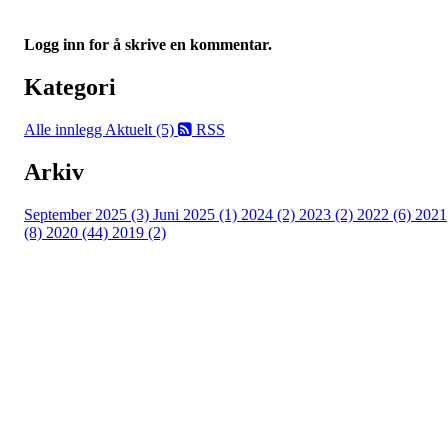
Logg inn for å skrive en kommentar.
Kategori
Alle innlegg
Aktuelt (5)
RSS
Arkiv
September 2025 (3)
Juni 2025 (1)
2024 (2)
2023 (2)
2022 (6)
2021
(8)
2020 (44)
2019 (2)
Kjelsås IL
Engebråtveien 11
inng. Neptunveien 8 -12
0493 Oslo