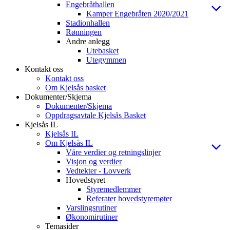
Engebråthallen
Kamper Engebråten 2020/2021
Stadionhallen
Rønningen
Andre anlegg
Utebasket
Utegymmen
Kontakt oss
Kontakt oss
Om Kjelsås basket
Dokumenter/Skjema
Dokumenter/Skjema
Oppdragsavtale Kjelsås Basket
Kjelsås IL
Kjelsås IL
Om Kjelsås IL
Våre verdier og retningslinjer
Visjon og verdier
Vedtekter - Lovverk
Hovedstyret
Styremedlemmer
Referater hovedstyremøter
Varslingsrutiner
Økonomirutiner
Temasider