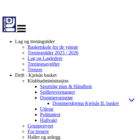
Veksle
navigasjon
Lag og treningstider
Basketskole for de yngste
Treningstider 2025 / 2026
Lag og Lagledere
Treningsavgifter
Trenere
Drift - Kjelsås basket
Klubbadministrasjon
Sportslig plan & Håndbok
Spilleroverganger
Dommeroppgjør
Dommerskjema Kjelsås IL basket
Utlegg
Politiattest
Hallvakt
Gruppestyret
For trenere
Haller og anlegg