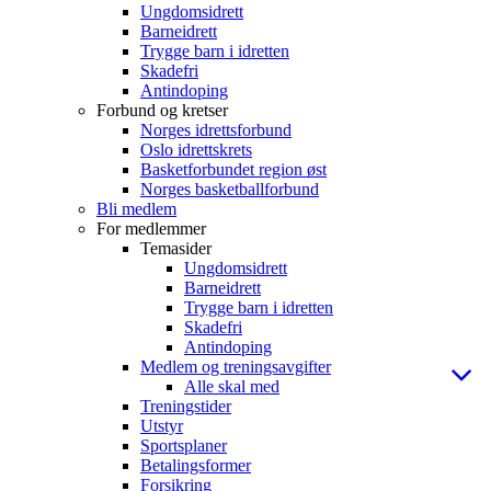
Ungdomsidrett
Barneidrett
Trygge barn i idretten
Skadefri
Antindoping
Forbund og kretser
Norges idrettsforbund
Oslo idrettskrets
Basketforbundet region øst
Norges basketballforbund
Bli medlem
For medlemmer
Temasider
Ungdomsidrett
Barneidrett
Trygge barn i idretten
Skadefri
Antindoping
Medlem og treningsavgifter
Alle skal med
Treningstider
Utstyr
Sportsplaner
Betalingsformer
Forsikring