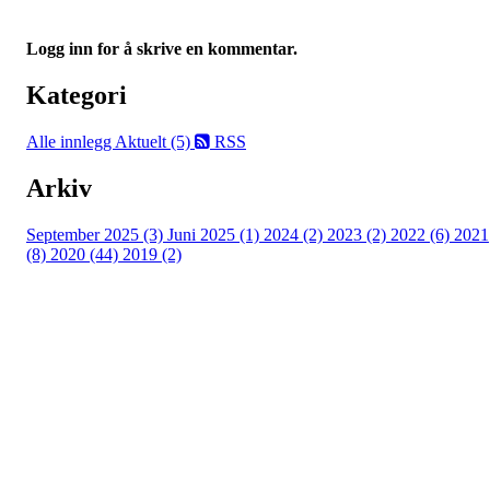
Logg inn for å skrive en kommentar.
Kategori
Alle innlegg
Aktuelt (5)
RSS
Arkiv
September 2025 (3)
Juni 2025 (1)
2024 (2)
2023 (2)
2022 (6)
2021
(8)
2020 (44)
2019 (2)
Kjelsås IL
Engebråtveien 11
inng. Neptunveien 8 -12
0493 Oslo