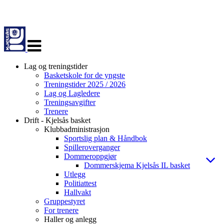
Veksle
navigasjon
Lag og treningstider
Basketskole for de yngste
Treningstider 2025 / 2026
Lag og Lagledere
Treningsavgifter
Trenere
Drift - Kjelsås basket
Klubbadministrasjon
Sportslig plan & Håndbok
Spilleroverganger
Dommeroppgjør
Dommerskjema Kjelsås IL basket
Utlegg
Politiattest
Hallvakt
Gruppestyret
For trenere
Haller og anlegg