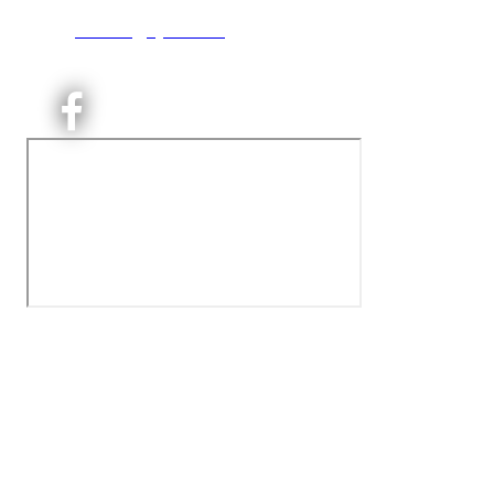
T:
9191 1913
E:
kontoret@kjelsaas.no
Orgnr: ‍975 663 450