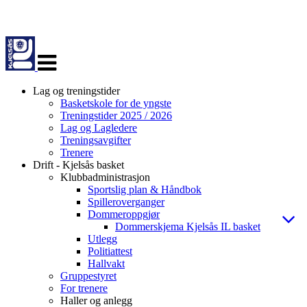
Veksle
navigasjon
Lag og treningstider
Basketskole for de yngste
Treningstider 2025 / 2026
Lag og Lagledere
Treningsavgifter
Trenere
Drift - Kjelsås basket
Klubbadministrasjon
Sportslig plan & Håndbok
Spilleroverganger
Dommeroppgjør
Dommerskjema Kjelsås IL basket
Utlegg
Politiattest
Hallvakt
Gruppestyret
For trenere
Haller og anlegg