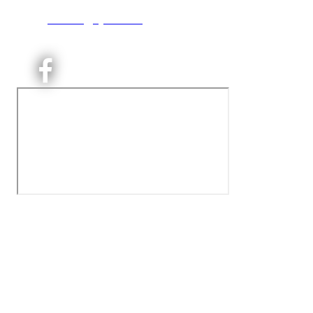
T:
9191 1913
E:
kontoret@kjelsaas.no
Orgnr: ‍975 663 450