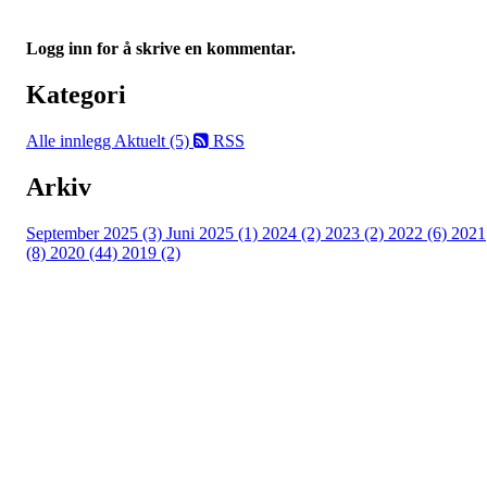
Logg inn for å skrive en kommentar.
Kategori
Alle innlegg
Aktuelt (5)
RSS
Arkiv
September 2025 (3)
Juni 2025 (1)
2024 (2)
2023 (2)
2022 (6)
2021
(8)
2020 (44)
2019 (2)
Kjelsås IL
Engebråtveien 11
inng. Neptunveien 8 -12
0493 Oslo