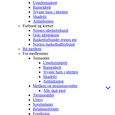
Ungdomsidrett
Barneidrett
Trygge barn i idretten
Skadefri
Antindoping
Forbund og kretser
Norges idrettsforbund
Oslo idrettskrets
Basketforbundet region øst
Norges basketballforbund
Bli medlem
For medlemmer
Temasider
Ungdomsidrett
Barneidrett
Trygge barn i idretten
Skadefri
Antindoping
Medlem og treningsavgifter
Alle skal med
Treningstider
Utstyr
Sportsplaner
Betalingsformer
Forsikring