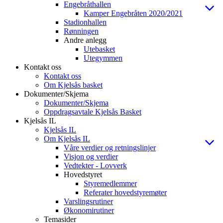
Engebråthallen
Kamper Engebråten 2020/2021
Stadionhallen
Rønningen
Andre anlegg
Utebasket
Utegymmen
Kontakt oss
Kontakt oss
Om Kjelsås basket
Dokumenter/Skjema
Dokumenter/Skjema
Oppdragsavtale Kjelsås Basket
Kjelsås IL
Kjelsås IL
Om Kjelsås IL
Våre verdier og retningslinjer
Visjon og verdier
Vedtekter - Lovverk
Hovedstyret
Styremedlemmer
Referater hovedstyremøter
Varslingsrutiner
Økonomirutiner
Temasider